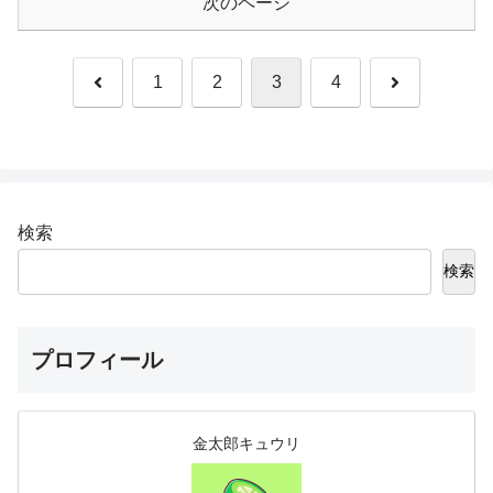
次のページ
前
次
1
2
3
4
へ
へ
検索
検索
プロフィール
金太郎キュウリ