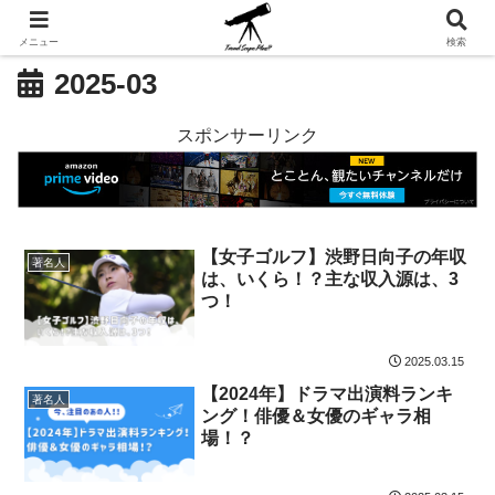
メニュー
検索
2025-03
スポンサーリンク
【女子ゴルフ】渋野日向子の年収
著名人
は、いくら！？主な収入源は、3
つ！
2025.03.15
【2024年】ドラマ出演料ランキ
著名人
ング！俳優＆女優のギャラ相
場！？