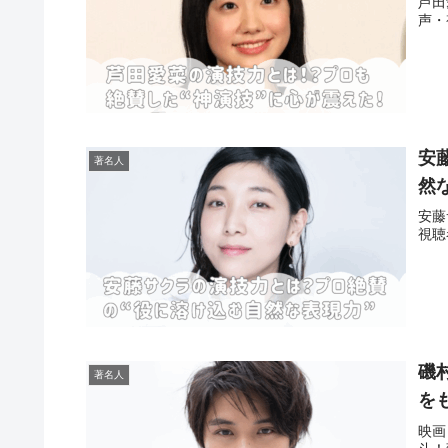
芦田
声・
安
著名人
然
安藤
視聴
磯
著名人
を
映画