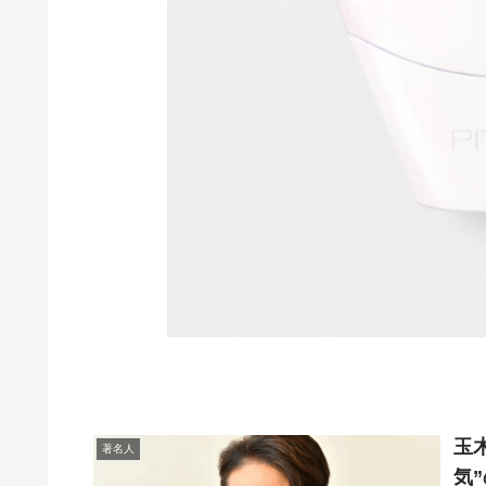
玉
著名人
気