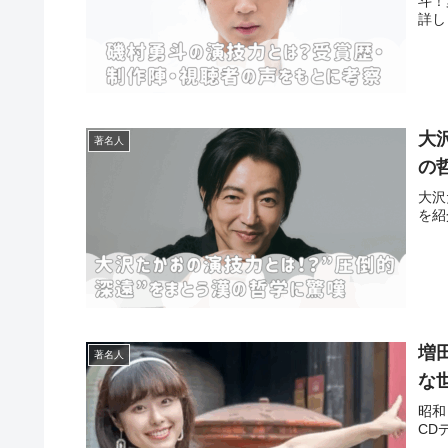
斗！
詳し
大
著名人
の
大沢
を紹
増
著名人
な
昭和
CD