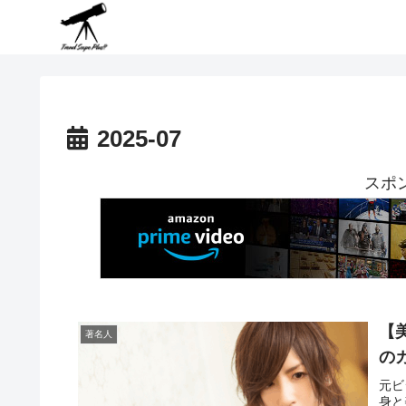
2025-07
スポ
【
著名人
の
元ビ
身と