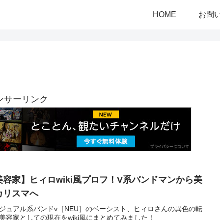
HOME
お問
ンサーリンク
美容家】ヒィロwiki風プロフ！V系バンドマンから美
カリスマへ
ジュアル系バンドν［NEU］のベーシスト、ヒィロさんの異色の転
美容家としての現在をwiki風にまとめてみました！