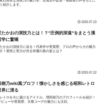
変幻自在な演技力の魅力を、受賞歴や監督・視聴者の声をもとに
く紹介します。
2025.07.23
沢たかおの演技力とは！？”圧倒的深遠”をまとう漢
哲学に驚嘆
たかおの演技力に迫る！代表作や受賞歴、プロの声からその魅力
介！覚悟と実力が光る俳優の真の姿とは？
2025.07.22
田樹乃wiki風プロフ！懐かしさを感じる昭和レトロ
世界に浸る
レトロを今に届けるアイドル、増田樹乃のプロフィールを紹介！
デビューや受賞歴、古着コーデの魅力にも注目。