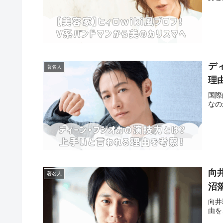
デ
著名人
理
国際
なの
向
著名人
沼
向井
由を