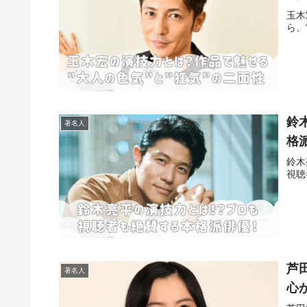
玉木
ら、
鈴
著名人
格
鈴木
視聴
芦
著名人
心