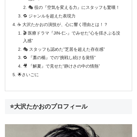
🎭 役の『空気を変える力』にスタッフも驚嘆！
🔁 ジャンルを超えた表現力
☕ 大沢たかおの演技が、心に響く理由とは！？
🎬 医療ドラマ『JIN‑仁‑』でみせた“心を揺さぶる没
入感”
🎭 スタッフも認めた”芝居を超えた存在感”
🔁 『藁の楯』での“挑戦し続ける覚悟”
🎥 『解夏』で見せた“静けさの中の情熱”
🌟さいごに
⭐大沢たかおのプロフィール