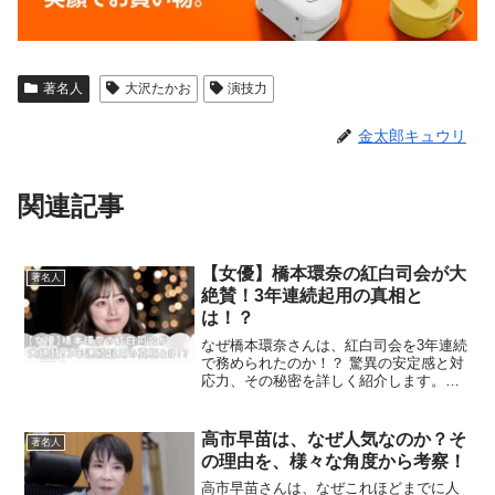
著名人
大沢たかお
演技力
金太郎キュウリ
関連記事
【女優】橋本環奈の紅白司会が大
著名人
絶賛！3年連続起用の真相と
は！？
なぜ橋本環奈さんは、紅白司会を3年連続
で務められたのか！？ 驚異の安定感と対
応力、その秘密を詳しく紹介します。紅
白の舞台裏に迫ります！
高市早苗は、なぜ人気なのか？そ
著名人
の理由を、様々な角度から考察！
高市早苗さんは、なぜこれほどまでに人