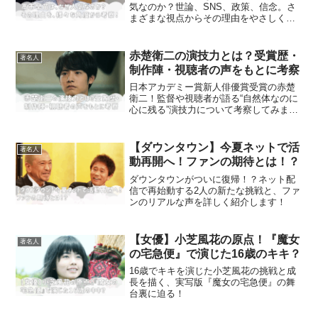
気なのか？世論、SNS、政策、信念。さ
まざまな視点からその理由をやさしく解
説します！
赤楚衛二の演技力とは？受賞歴・
著名人
制作陣・視聴者の声をもとに考察
日本アカデミー賞新人俳優賞受賞の赤楚
衛二！監督や視聴者が語る“自然体なのに
心に残る”演技力について考察してみまし
た。
【ダウンタウン】今夏ネットで活
著名人
動再開へ！ファンの期待とは！？
ダウンタウンがついに復帰！？ネット配
信で再始動する2人の新たな挑戦と、ファ
ンのリアルな声を詳しく紹介します！
【女優】小芝風花の原点！『魔女
著名人
の宅急便』で演じた16歳のキキ？
16歳でキキを演じた小芝風花の挑戦と成
長を描く、実写版『魔女の宅急便』の舞
台裏に迫る！