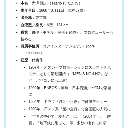
本名
：大澤 隆夫（おおさわ たかお）
生年月日
：1968年3月11日（現在57歳）
出身地
：東京都
血液型／身長
：A型・181 cm
職業
：俳優（モデル・歌手も経験）、プロデューサーも
務める
所属事務所
：コアインターナショナル（core
international）
経歴・代表作
1987年、オスカープロモーションにスカウトされ
モデルとして活動開始（『MEN’S NON-NO』な
ど、パリコレにも出演）
1992年、ENEOS（当時・日本石油）のCMで話題
に
1994年、ドラマ『君といた夏』で俳優デビュー
1995年、日テレ系『星の金貨』で全国区の人気に
『世界の中心で、愛をさけぶ』（2004年）、『解
夏』『地下鉄に乗って』等、多数の名作に出演