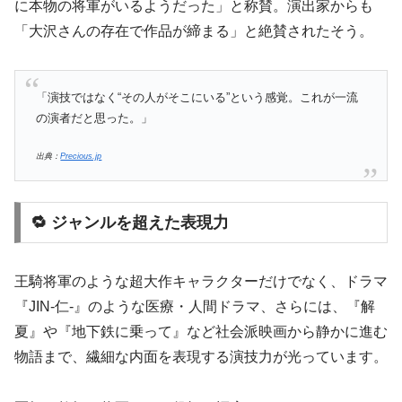
に本物の将軍がいるようだった」と称賛。演出家からも
「大沢さんの存在で作品が締まる」と絶賛されたそう。
「演技ではなく“その人がそこにいる”という感覚。これが一流
の演者だと思った。」
出典：
Precious.jp
🔁 ジャンルを超えた表現力
王騎将軍のような超大作キャラクターだけでなく、ドラマ
『JIN‐仁‐』のような医療・人間ドラマ、さらには、『解
夏』や『地下鉄に乗って』など社会派映画から静かに進む
物語まで、繊細な内面を表現する演技力が光っています。