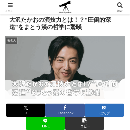
メニュー
検索
大沢たかおの演技力とは！？”圧倒的深
遠”をまとう漢の哲学に驚嘆
著名人
X
Facebook
はてブ
LINE
コピー