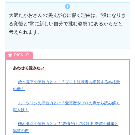
大沢たかおさんの演技が心に響く理由は、“役になりき
る覚悟と“常に新しい自分で挑む姿勢”にあるからだと
考えられます。
あわせて読みたい
・
鈴木亮平の演技力とは！？プロも視聴者も絶賛する本格派
俳優！
・
ムロツヨシの演技力とは？受賞歴やプロの声から読み解く
職人技！
・
磯村勇斗の演技力とは？“表情だけで泣ける”奇跡の俳優と
称賛の声