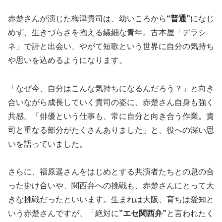
赤楚さんが演じた梅津貴司は、幼いころから
“普通”
になじ
めず、生きづらさを抱える繊細な青年。古本屋「デラシ
ネ」で詩と出会い、やがて短歌という世界に自分の気持ち
や思いを込めるようになります。
「なぜ今、自分はこんな気持ちになるんだろう？」と向き
合いながら成長していく貴司の姿に、赤楚さん自身も強く
共感。「俳優という仕事も、常に自分と向き合う作業。貴
司と重なる部分がたくさんありました」と、役への深い思
いを語っていました。
さらに、福原遥さんをはじめとする共演者たちとの息の合
った掛け合いや、関西弁への挑戦も、赤楚さんにとって大
きな挑戦だったといいます。生まれは大阪、育ちは愛知と
いう赤楚さんですが、「絶対に
”エセ関西弁”
と言われたく