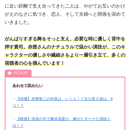
に近い距離で支え合ってきた二人は、やがてお互いのかけ
がえのなさに気づき、恋人、そして夫婦へと関係を深めて
いきました。
がんばりすぎる舞をそっと支え、必要な時に優しく背中を
押す貴司。赤楚さんのナチュラルで温かい演技が、このキ
ャラクターの優しさや繊細さをより一層引き立て、多くの
視聴者の心を掴ん
でいます！
あわせて読みたい
・
【俳優】赤楚衛二の年収は、いくら！？主な収入源は、4
つ！？
・
【映画】流浪の月で横浜流星が、魅せたダークな演技と
は！？