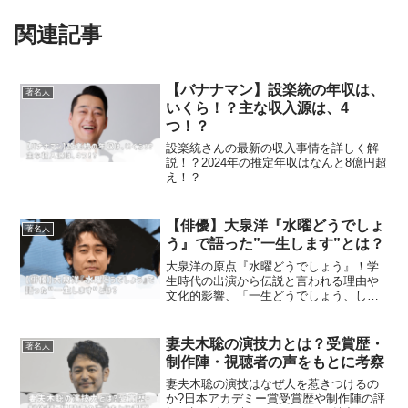
関連記事
【バナナマン】設楽統の年収は、
著名人
いくら！？主な収入源は、4
つ！？
設楽統さんの最新の収入事情を詳しく解
説！？2024年の推定年収はなんと8億円超
え！？
【俳優】大泉洋『水曜どうでしょ
著名人
う』で語った”一生します”とは？
大泉洋の原点『水曜どうでしょう』！学
生時代の出演から伝説と言われる理由や
文化的影響、「一生どうでしょう、しま
す」の名言までを詳しご紹介します！
妻夫木聡の演技力とは？受賞歴・
著名人
制作陣・視聴者の声をもとに考察
妻夫木聡の演技はなぜ人を惹きつけるの
か?日本アカデミー賞受賞歴や制作陣の評