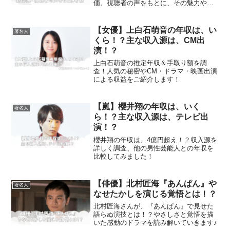
価、視聴者の声をもとに、その魅力や実
力を考察してみました。
【女優】上白石萌音の年収は、い
著名人
くら！？主な収入源は、CM出
演！？
上白石萌音の推定年収＆手取り額を調
査！人気の秘密やCM・ドラマ・映画出演
による収益をご紹介します！
【嵐】櫻井翔の年収は、いく
著名人
ら！？主な収入源は、テレビ出
演！？
櫻井翔の年収は、4億円超え！？収入源を
詳しく調査、他の男性芸能人との年収を
比較してみました！
【俳優】北村匠海『あんぱん』や
著名人
なせたかしを演じる覚悟とは！？
北村匠海さんが、『あんぱん』で見せた
語らぬ演技とは！？やさしさと覚悟を描
いた感動のドラマを読み解いていきます♪