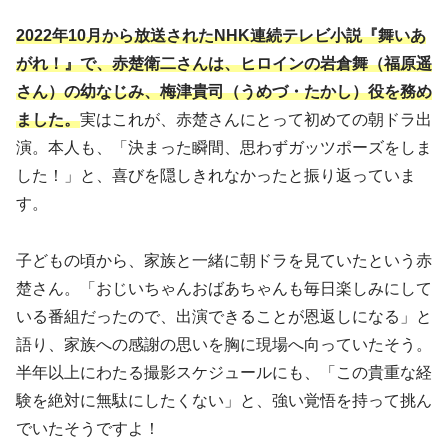
2022年10月から放送されたNHK連続テレビ小説『舞いあ
がれ！』で、赤楚衛二さんは、ヒロインの岩倉舞（福原遥
さん）の幼なじみ、梅津貴司（うめづ・たかし）役を務め
ました。
実はこれが、赤楚さんにとって初めての朝ドラ出
演。本人も、「決まった瞬間、思わずガッツポーズをしま
した！」と、喜びを隠しきれなかったと振り返っていま
す。
子どもの頃から、家族と一緒に朝ドラを見ていたという赤
楚さん。「おじいちゃんおばあちゃんも毎日楽しみにして
いる番組だったので、出演できることが恩返しになる」と
語り、家族への感謝の思いを胸に現場へ向っていたそう。
半年以上にわたる撮影スケジュールにも、「この貴重な経
験を絶対に無駄にしたくない」と、強い覚悟を持って挑ん
でいたそうですよ！