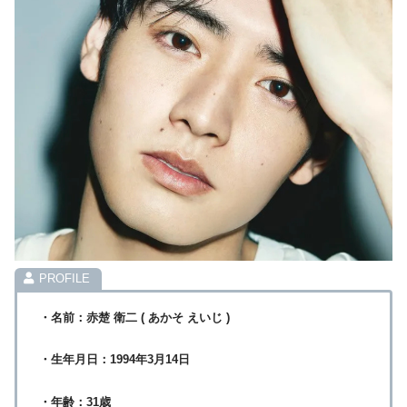
・名前：赤楚 衛二 ( あかそ えいじ )
・生年月日：1994年3月14日
・年齢：31歳