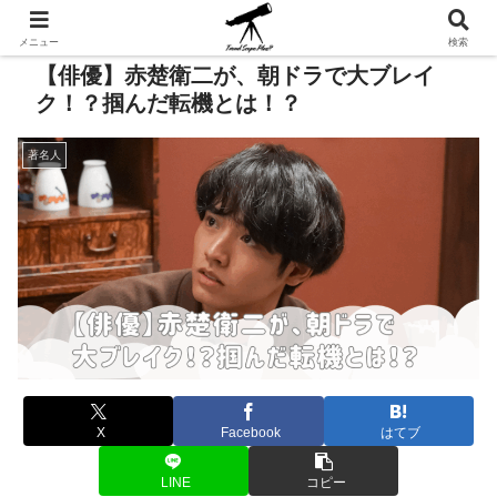
メニュー
検索
【俳優】赤楚衛二が、朝ドラで大ブレイ
ク！？掴んだ転機とは！？
著名人
X
Facebook
はてブ
LINE
コピー