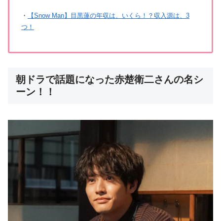
・
【Snow Man】目黒蓮の年収は、いくら！？収入源は、3
つ！
朝ドラで話題になった赤楚衛二さんの名シ
ーン！！