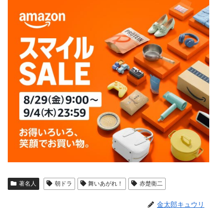
著名人
朝ドラ
舞いあがれ！
赤楚衛二
金太郎キュウリ