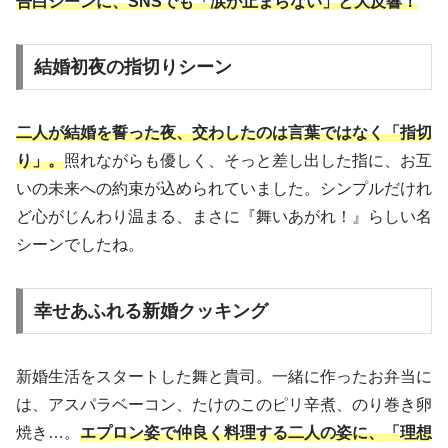
告白シーンに、SNSでも「涙が止まらない」と大反響！
結婚初夜の指切りシーン
二人が結婚を誓った夜、交わしたのは言葉ではなく「指切
り」。
照れながらも優しく、そっと差し出した指に、お互
いの未来への約束が込められていました。シンプルだけれ
ど心がじんわり温まる、まさに『舞いあがれ！』らしい名
シーンでしたね。
幸せあふれる新婚クッキング
新婚生活をスタートした舞と貴司。一緒に作ったお弁当に
は、アスパラベーコン、たけのこのピリ辛煮、のり巻き卵
焼き…。
エプロン姿で仲良く料理する二人の姿に、「理想