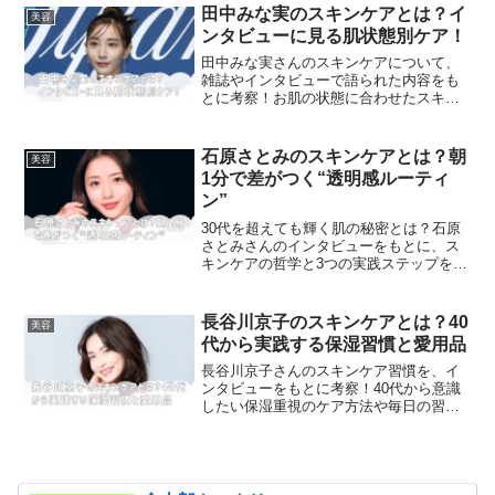
田中みな実のスキンケアとは？イ
美容
ンタビューに見る肌状態別ケア！
田中みな実さんのスキンケアについて、
雑誌やインタビューで語られた内容をも
とに考察！お肌の状態に合わせたスキン
ケア方法や愛用品、やりすぎない美容習
慣を紹介します。
石原さとみのスキンケアとは？朝
美容
1分で差がつく“透明感ルーティ
ン”
30代を超えても輝く肌の秘密とは？石原
さとみさんのインタビューをもとに、ス
キンケアの哲学と3つの実践ステップをま
とめてみました。
長谷川京子のスキンケアとは？40
美容
代から実践する保湿習慣と愛用品
長谷川京子さんのスキンケア習慣を、イ
ンタビューをもとに考察！40代から意識
したい保湿重視のケア方法や毎日の習
慣、取り入れやすいおすすめアイテムな
ど詳しく紹介します。