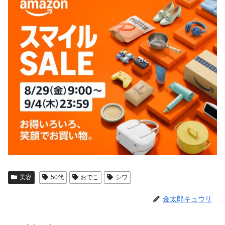
美容
50代
おでこ
シワ
金太郎キュウリ