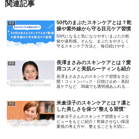
関連記事
50代のまぶたスキンケアとは？乾
美容
燥や紫外線から守る目元ケア習慣
50代になると気になりやすいまぶたの乾
燥や違和感。そんな、まぶたをやさしく
守るスキンケア方法と、毎日続けやすい
目元ケアのポイントを紹介します！
長澤まさみのスキンケアとは？愛
美容
用コスメと美肌ルーティンも紹介
長澤まさみさんのスキンケア習慣を大公
開！コットンパック・日焼け止め・美顔
器ケアなど、38歳でも透明感あふれる肌
を支えるルーティンと愛用アイテムをま
とめてみました。
米倉涼子のスキンケアとは？凛と
美容
した美しさを保つ“整える習慣”
米倉涼子さんのスキンケア習慣をインタ
ビューをもとに紹介！乾燥させない保湿
重視の考え方や、整えることを大切にし
た大人の美容スタンスなど。