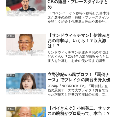
CBの経歴・プレースタイルまと
め
FCコペンハーゲン移籍へ移籍した鈴木淳
之介選手の経歴・特徴・プレースタイル
を詳しく紹介！代表選出理由や海外評
価、実績までを網羅しました。
【サンドウィッチマン】伊達みき
著名人
おの年収は、いくら！？収入源
は！？
サンドウィッチマン伊達みきおの年収は
どのくらい？2024年の出演情報をもとに
収入を計算し、お金の使い道まで調査し
ました。
立野沙紀wiki風プロフ！『罵倒ナ
著名人
ース』でブレイクの舞台出身女優
2024年『NOBROCK TV』「罵倒村」企
画の罵倒ナースで大ブレイク！舞台で培
った演技力と即興力で注目の女優、立野
沙紀のプロフィール、経歴、出演作、グ
ラビア活動などを詳しく紹介します!
【バイきんぐ】小峠英二、サック
著名人
スの腕前がプロ級って、本当！？