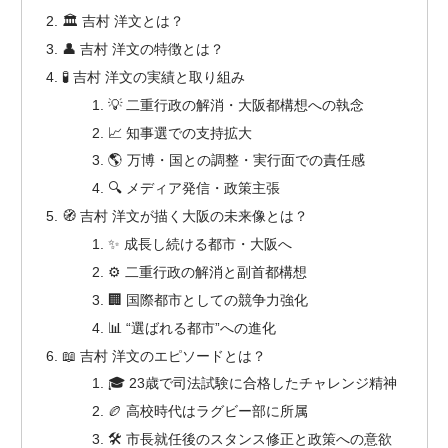
🏛 吉村 洋文とは？
👤 吉村 洋文の特徴とは？
🧪 吉村 洋文の実績と取り組み
💡 二重行政の解消・大阪都構想への執念
📈 知事選での支持拡大
🌎 万博・国との調整・実行面での責任感
🔍 メディア発信・政策主張
🧭 吉村 洋文が描く大阪の未来像とは？
✨ 成長し続ける都市・大阪へ
⚙️ 二重行政の解消と副首都構想
🏢 国際都市としての競争力強化
📊 “選ばれる都市”への進化
📖 吉村 洋文のエピソードとは？
🎓 23歳で司法試験に合格したチャレンジ精神
🏉 高校時代はラグビー部に所属
🛠 市長就任後のスタンス修正と政策への意欲