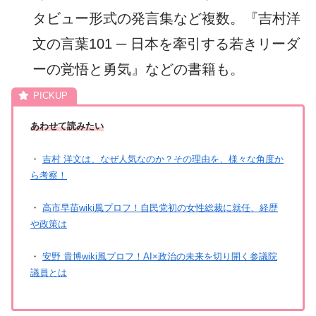
タビュー形式の発言集など複数。『吉村洋
文の言葉101 ─ 日本を牽引する若きリーダ
ーの覚悟と勇気』などの書籍も。
あわせて読みたい
・
吉村 洋文は、なぜ人気なのか？その理由を、様々な角度か
ら考察！
・
高市早苗wiki風プロフ！自民党初の女性総裁に就任、経歴
や政策は
・
安野 貴博wiki風プロフ！AI×政治の未来を切り開く参議院
議員とは