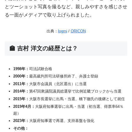
とツーショット写真を撮るなど、親しみやすさを感じさせ
る一面がメディアで取り上げられました。
出典：
logmi
/
ORICON
🏫 吉村 洋文の経歴とは？
1998年：
司法試験合格
2000年：
最高裁判所司法研修所終了、弁護士登録
2011年：
大阪市会議員（北区選出）に当選
2014年：
第47回衆議院議員総選挙で比例近畿ブロックから当選
2015年：
大阪市長選挙に出馬・当選、橋下徹氏の後継として就任
2019年4月：
大阪府知事選挙に出馬・当選（初当選、得票率64％
超）
2023年：
大阪府知事選で再選、支持基盤を強化
その他：