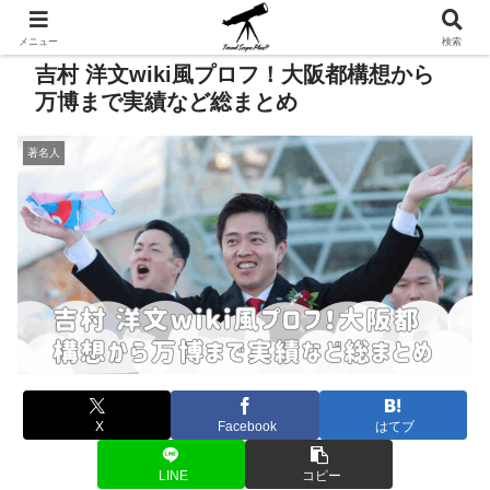
メニュー
検索
吉村 洋文wiki風プロフ！大阪都構想から
万博まで実績など総まとめ
著名人
X
Facebook
はてブ
LINE
コピー