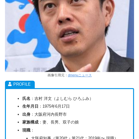
画像引用元：
dmenuニュース
氏名
：吉村 洋文（よしむら ひろふみ）
生年月日
：1975年6月17日
出身
：大阪府河内長野市
家族構成
：妻、長男、双子の娘
現職
：
大阪府知事（第20代・第21代：2019年〜 現職）