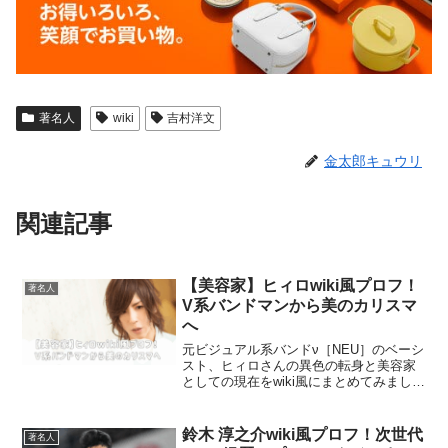
著名人
wiki
吉村洋文
金太郎キュウリ
関連記事
【美容家】ヒィロwiki風プロフ！
著名人
V系バンドマンから美のカリスマ
へ
元ビジュアル系バンドν［NEU］のベーシ
スト、ヒィロさんの異色の転身と美容家
としての現在をwiki風にまとめてみまし
た！
鈴木 淳之介wiki風プロフ！次世代
著名人