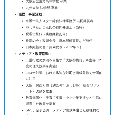
大阪府立生野高等学校 卒業
九州大学 法学部 卒業
職歴・事業活動
：
弁護士法人スター綜合法律事務所 共同経営者
やしきたかじん氏の顧問弁護士（当時）
税理士登録（実務経験あり）
維新の会：政調会長、府本部幹事長など歴任
日本維新の会：共同代表（2022年〜）
メディア・政策活動
：
二重行政の解消を目指す「大阪都構想」を主導（2
度の住民投票を実施）
コロナ対策における迅速な対応と情報発信で全国的
に注目
大阪・関西万博（2025年）およびIR（統合型リゾ
ート）誘致を推進
教育無償化・子育て支援・中小企業支援など生活に
密着した政策を提案
SNS、定例会見、メディア出演を通じた積極的な