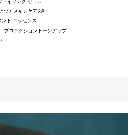
パワライジング セラム
に近づくスキンケア3選
トメント エッセンス
ア XL プロテクショントーンアップ
ス