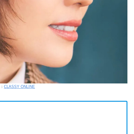
：
CLASSY ONLINE
）