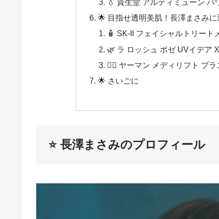
💧 資生堂 アルティミューン 
🌟 目指せ透明美肌！長澤まさみ
🧴 SK-II フェイシャルトリー
🌿 ラ ロッシュ ポゼ UVイデ
💆‍♀️ ヤーマン メディリフト プラ
🌟 さいごに
⭐ 長澤まさみのプロフィール