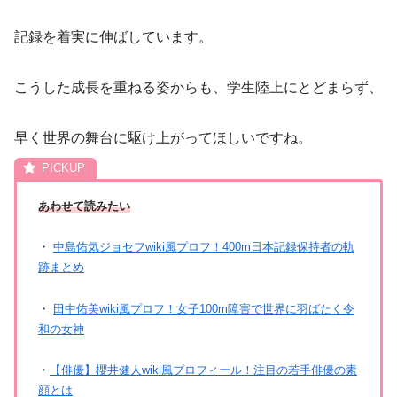
記録を着実に伸ばしています。
こうした成長を重ねる姿からも、学生陸上にとどまらず、
早く世界の舞台に駆け上がってほしいですね。
あわせて読みたい
・
中島佑気ジョセフwiki風プロフ！400m日本記録保持者の軌
跡まとめ
・
田中佑美wiki風プロフ！女子100m障害で世界に羽ばたく令
和の女神
・
【俳優】櫻井健人wiki風プロフィール！注目の若手俳優の素
顔とは