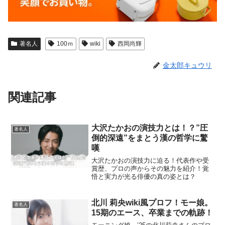
著名人
100ｍ
wiki
西岡尚輝
金太郎キュウリ
関連記事
大沢たかおの演技力とは！？”圧
著名人
倒的深遠”をまとう漢の哲学に驚
嘆
大沢たかおの演技力に迫る！代表作や受
賞歴、プロの声からその魅力を紹介！覚
悟と実力が光る俳優の真の姿とは？
北川 莉央wiki風プロフ！モー娘。
著名人
15期のエース、卒業までの軌跡！