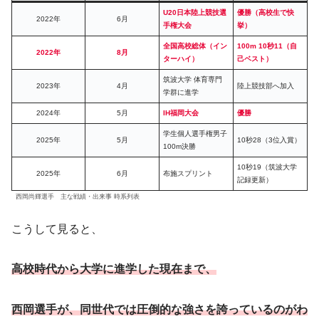
U20日本陸上競技選
優勝（高校生で快
2022年
6月
手権大会
挙）
全国高校総体（イン
100m 10秒11（自
2022年
8月
ターハイ）
己ベスト）
筑波大学 体育専門
2023年
4月
陸上競技部へ加入
学群に進学
2024年
5月
IH福岡大会
優勝
学生個人選手権男子
2025年
5月
10秒28（3位入賞）
100m決勝
10秒19（筑波大学
2025年
6月
布施スプリント
記録更新）
西岡尚輝選手 主な戦績・出来事 時系列表
こうして見ると、
高校時代から大学に進学した現在まで、
西岡選手が、同世代では圧倒的な強さを誇っているのがわ