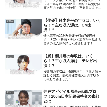
モーニング娘。’25の北川莉央さんのプロ
フィールをWikipedia風に紹介！清楚な笑
顔と努力で歩んだ6年間、卒業発表までの
軌跡をまとめてみました。
【俳優】鈴木亮平の年収は、いく
著名人
ら！？主な収入源は、CM出
演！？
鈴木亮平の2024年推定年収は7億円超
え！？CM・映画・テレビ出演から見える
驚きの収入源を詳しく紹介します！
【嵐】櫻井翔の年収は、いく
著名人
ら！？主な収入源は、テレビ出
演！？
櫻井翔の年収は、4億円超え！？収入源を
詳しく調査、他の男性芸能人との年収を
比較してみました！
井戸アビゲイル風果wiki風プロ
著名人
フ！200m日本記録保持者の素顔
とは