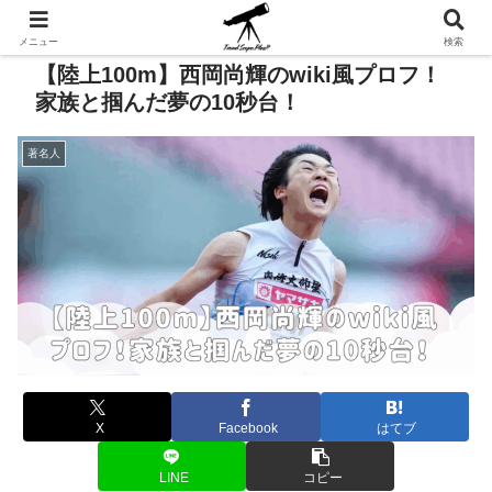
メニュー
検索
【陸上100m】西岡尚輝のwiki風プロフ！
家族と掴んだ夢の10秒台！
著名人
X
Facebook
はてブ
LINE
コピー