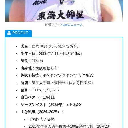
画像引用：
Yahoo!ニュース
氏名
：西岡 尚輝 (にしおか なおき)
生年月日
：2006年7月19日(現在19歳)
身長
：165cm
出身地
：大阪府枚方市
趣味 / 特技
：ポケモン“メタモン”グッズ集め
所属
：筑波大学陸上競技部（体育専門学群）
種目
：100mスプリント
自己ベスト
：10秒11
シーズンベスト（2025年）
：10秒28
主な戦績（2024–2025）
：
IH福岡大会優勝
2025学生個人選手権男子100m決勝 3位（10秒28）