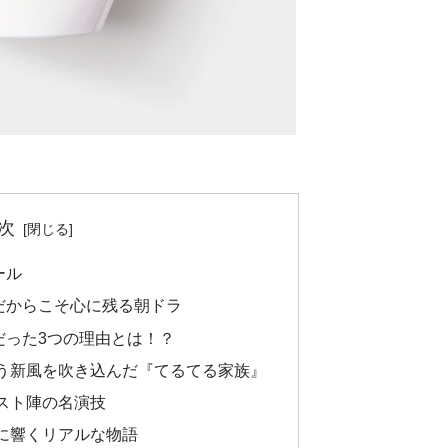
次
ール
だからこそ心に残る朝ドラ
だった3つの理由とは！？
う新風を吹き込んだ『てるてる家族』
スト陣の名演技
に響くリアルな物語