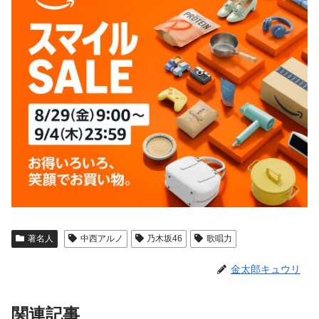
著名人
中西アルノ
乃木坂46
歌唱力
金太郎キュウリ
関連記事