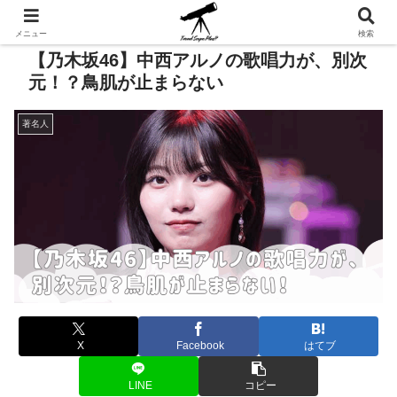
メニュー
検索
【乃木坂46】中西アルノの歌唱力が、別次
元！？鳥肌が止まらない
著名人
X
Facebook
はてブ
LINE
コピー