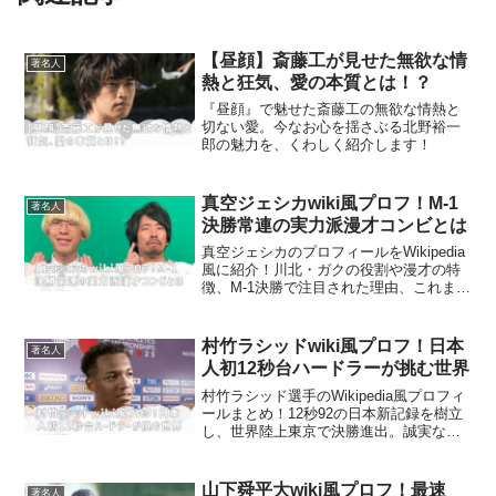
【昼顔】斎藤工が見せた無欲な情
著名人
熱と狂気、愛の本質とは！？
『昼顔』で魅せた斎藤工の無欲な情熱と
切ない愛。今なお心を揺さぶる北野裕一
郎の魅力を、くわしく紹介します！
真空ジェシカwiki風プロフ！M-1
著名人
決勝常連の実力派漫才コンビとは
真空ジェシカのプロフィールをWikipedia
風に紹介！川北・ガクの役割や漫才の特
徴、M-1決勝で注目された理由、これまで
の歩みをまとめてみました。
村竹ラシッドwiki風プロフ！日本
著名人
人初12秒台ハードラーが挑む世界
村竹ラシッド選手のWikipedia風プロフィ
ールまとめ！12秒92の日本新記録を樹立
し、世界陸上東京で決勝進出。誠実な人
柄や“ジョジョ立ち”で注目を集める次世代
エースの魅力や今後の展望を紹介しま
す。
山下舜平大wiki風プロフ！最速
著名人