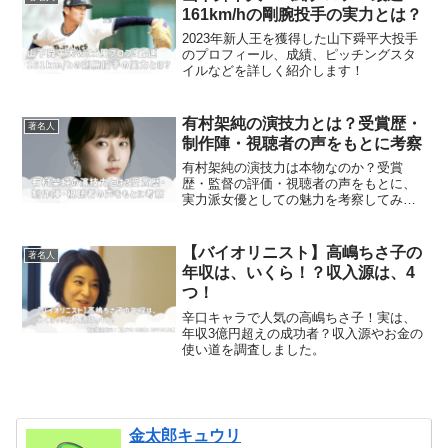
161km/hの剛腕投手の実力とは？
2023年新人王を獲得した山下舜平大投手
のプロフィール、成績、ピッチングスタ
イルなどを詳しく紹介します！
有村架純の演技力とは？受賞歴・
著名人
制作陣・視聴者の声をもとに考察
有村架純の演技力は本物なのか？受賞
歴・監督の評価・視聴者の声をもとに、
実力派女優としての魅力を考察してみま
した。
【バイオリニスト】高嶋ちさ子の
著名人
年収は、いくら！？収入源は、4
つ！
辛口キャラで人気の高嶋ちさ子！実は、
年収3億円超えの成功者？収入源やお金の
使い道を調査しました。
金太郎キュウリ