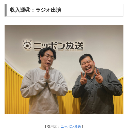
収入源④：ラジオ出演
[ 引用元：
ニッポン放送
]