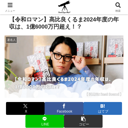
メニュー
検索
【令和ロマン】髙比良くるま2024年度の年
収は、1億6000万円超え！？
著名人
X
Facebook
はてブ
LINE
コピー