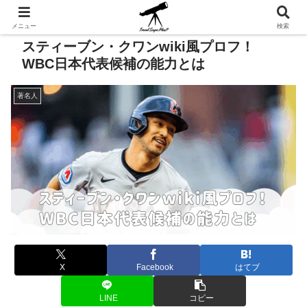
メニュー
検索
スティーブン・クワンwiki風プロフ！
WBC日本代表候補の能力とは
著名人
X
Facebook
はてブ
LINE
コピー