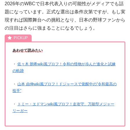
2026年のWBCで日本代表入りの可能性がメディアでも話
題になっています。正式な選出は条件次第ですが、もし実
現すれば国際舞台への挑戦となり、日本の野球ファンから
の注目はさらに強まることになるでしょう。
あわせて読みたい
・
佐々木 朗希wiki風プロフ！令和の怪物が歩んだ進化と試練
の軌跡
・
山本 由伸wiki風プロフ！ドジャースで覚醒中の“令和最高の
投手”
・
トミー・エドマンwiki風プロフ！走攻守、万能型メジャー
リーガー