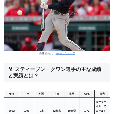
画像引用元：
Yahoo!ニュース
🏅 スティーブン・クワン選手の主な成績
と実績とは？
年度
打率
本塁打
打点
盗塁
OPS
備考
ルーキー
イヤーで
2022
.298
6本
52打点
19盗塁
.772
ゴールド