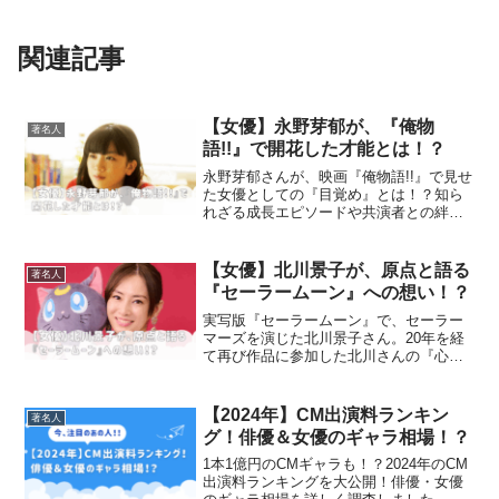
関連記事
【女優】永野芽郁が、『俺物
著名人
語!!』で開花した才能とは！？
永野芽郁さんが、映画『俺物語!!』で見せ
た女優としての『目覚め』とは！？知ら
れざる成長エピソードや共演者との絆を
詳しく紹介いたします！
【女優】北川景子が、原点と語る
著名人
『セーラームーン』への想い！？
実写版『セーラームーン』で、セーラー
マーズを演じた北川景子さん。20年を経
て再び作品に参加した北川さんの『心の
原点』を紐解いていきます！
【2024年】CM出演料ランキン
著名人
グ！俳優＆女優のギャラ相場！？
1本1億円のCMギャラも！？2024年のCM
出演料ランキングを大公開！俳優・女優