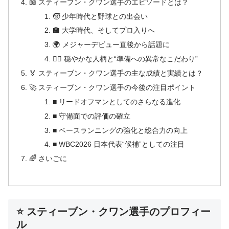
📖 スティーブン・クワン選手のエピソードとは？
🧒 少年時代と野球との出会い
🏫 大学時代、そしてプロ入りへ
🌍 メジャーデビュー直後から話題に
🧘‍♂️ 穏やかな人柄と“準備への異常なこだわり”
🏅 スティーブン・クワン選手の主な成績と実績とは？
🚀 スティーブン・クワン選手の今後の注目ポイント
■ リードオフマンとしてのさらなる進化
■ 守備面での評価の確立
■ ベースランニングの強化と総合力の向上
■ WBC2026 日本代表“候補”としての注目
🌈 さいごに
⭐ スティーブン・クワン選手のプロフィー
ル