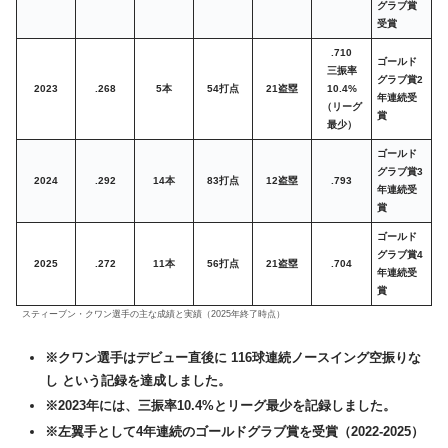
グラブ賞
受賞
.710
ゴールド
三振率
グラブ賞2
2023
.268
5本
54打点
21盗塁
10.4%
年連続受
（リーグ
賞
最少）
ゴールド
グラブ賞3
2024
.292
14本
83打点
12盗塁
.793
年連続受
賞
ゴールド
グラブ賞4
2025
.272
11本
56打点
21盗塁
.704
年連続受
賞
スティーブン・クワン選手の主な成績と実績（2025年終了時点）
※クワン選手はデビュー直後に
116球連続ノースイング空振りな
し
という記録を達成しました。
※2023年には、三振率10.4%とリーグ最少を記録しました。
※左翼手として4年連続のゴールドグラブ賞を受賞（2022-2025）