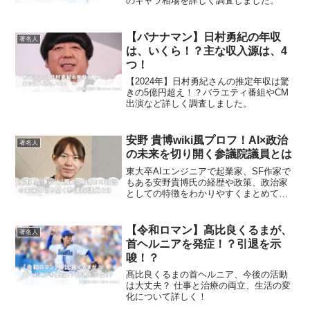
のギャラ相場を詳しく調査しました。
【バナナマン】日村勇紀の年収
著名人
は、いくら！？主な収入源は、4
つ！
【2024年】日村勇紀さんの推定年収は驚
きの5億円超え！？バラエティ番組やCM
出演など詳しく調査しました。
安野 貴博wiki風プロフ！AI×政治
著名人
の未来を切り開く参議院議員とは
東大卒AIエンジニアで起業家、SF作家で
もある安野貴博氏の経歴や政策、政治家
としての特徴をわかりやすくまとめてみ
ました！
【令和ロマン】髙比良くるまが、
著名人
首ヘルニアを発症！？引退を示
唆！？
髙比良くるまの首ヘルニア、今後の活動
は大丈夫？ 仕事と治療の両立、生活の変
化について詳しく！