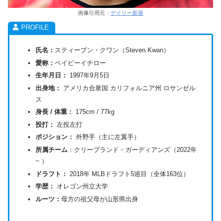
画像引用元：
デイリー新潮
氏名：
スティーブン・クワン（Steven Kwan）
愛称：
ベイビーイチロー
生年月日：
1997年9月5日
出身地：
アメリカ合衆国 カリフォルニア州 ロサンゼル
ス
身長 / 体重：
175cm / 77kg
投打：
左投左打
ポジション：
外野手（主に左翼手）
所属チーム
：クリーブランド・ガーディアンズ（2022年
~ ）
ドラフト：
2018年 MLBドラフト5巡目（全体163位）
学歴：
オレゴン州立大学
ルーツ：
母方の祖父母が山形県出身