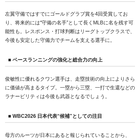
左翼守備ではすでにゴールドグラブ賞を4回受賞してお
り、将来的には“守備の名手”として長くMLBに名を残す可
能性も。レスポンス・打球判断はリーグトップクラスで、
今後も安定した守備力でチームを支える選手に。
■ ベースランニングの強化と総合力の向上
俊敏性に優れるクワン選手は、走塁技術の向上によりさら
に価値が高まるタイプ。一塁から三塁、一打で生還などの
ラナービリティは今後も武器となるでしょう。
■ WBC2026 日本代表“候補”としての注目
母方のルーツが日本にあると報じられていることから、